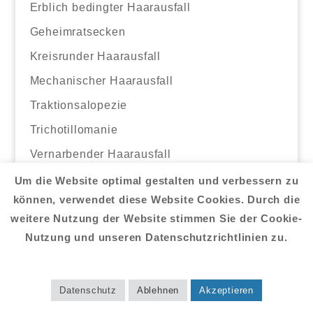
Erblich bedingter Haarausfall
Geheimratsecken
Kreisrunder Haarausfall
Mechanischer Haarausfall
Traktionsalopezie
Trichotillomanie
Vernarbender Haarausfall
Um die Website optimal gestalten und verbessern zu
können, verwendet diese Website Cookies. Durch die
Haarverpflanzung
weitere Nutzung der Website stimmen Sie der Cookie-
Techniken
Nutzung und unseren Datenschutzrichtlinien zu.
ARTAS Methode
CHOI Methode
Datenschutz
Ablehnen
Akzeptieren
DHI Methode