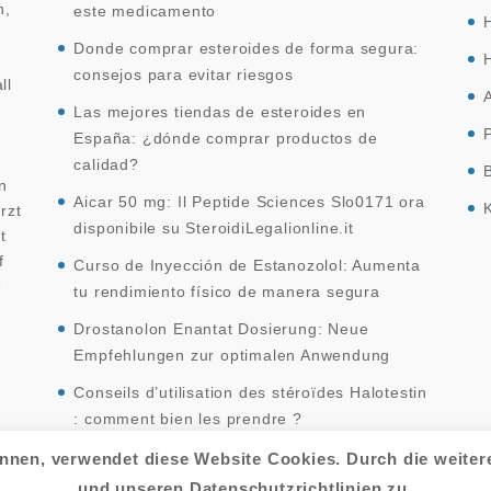
n,
este medicamento
Donde comprar esteroides de forma segura:
consejos para evitar riesgos
ll
Las mejores tiendas de esteroides en
España: ¿dónde comprar productos de
calidad?
n
Aicar 50 mg: Il Peptide Sciences Slo0171 ora
rzt
disponibile su SteroidiLegalionline.it
t
f
Curso de Inyección de Estanozolol: Aumenta
e
tu rendimiento físico de manera segura
Drostanolon Enantat Dosierung: Neue
Empfehlungen zur optimalen Anwendung
Conseils d’utilisation des stéroïdes Halotestin
: comment bien les prendre ?
¿Dónde se pueden comprar esteroides en
önnen, verwendet diese Website Cookies. Durch die weite
España?
und unseren Datenschutzrichtlinien zu.