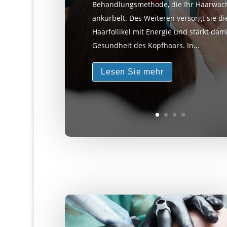
Behandlungsmethode, die Ihr Haarwa
ankurbelt. Des Weiteren versorgt sie di
Haarfollikel mit Energie und stärkt dami
Gesundheit des Kopfhaars. In...
Lesen Sie mehr