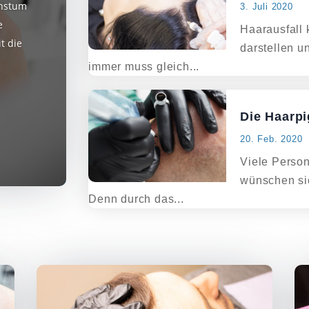
chstum
3. Juli 2020
e
Haarausfall 
t die
darstellen u
immer muss gleich...
Die Haarpi
20. Feb. 2020
Viele Person
wünschen sic
Denn durch das...