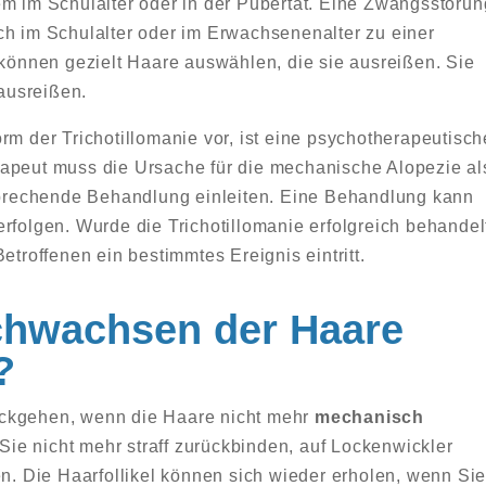
em im Schulalter oder in der Pubertät. Eine Zwangsstörun
ch im Schulalter oder im Erwachsenenalter zu einer
 können gezielt Haare auswählen, die sie ausreißen. Sie
ausreißen.
rm der Trichotillomanie vor, ist eine psychotherapeutisch
rapeut muss die Ursache für die mechanische Alopezie al
tsprechende Behandlung einleiten. Eine Behandlung kann
rfolgen. Wurde die Trichotillomanie erfolgreich behandel
etroffenen ein bestimmtes Ereignis eintritt.
chwachsen der Haare
?
ückgehen, wenn die Haare nicht mehr
mechanisch
 Sie nicht mehr straff zurückbinden, auf Lockenwickler
en. Die Haarfollikel können sich wieder erholen, wenn Si