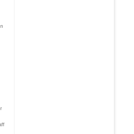
en
r
ff