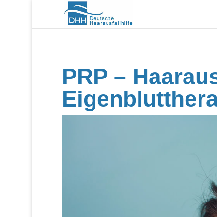
PRP – Haarausf
Eigenblutther