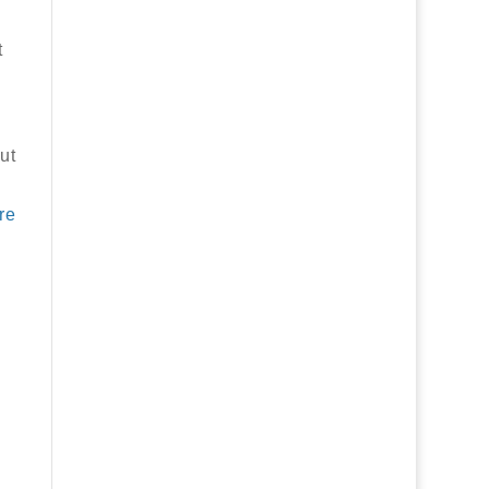
t
ut
re
n