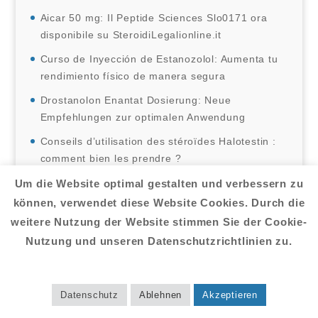
Aicar 50 mg: Il Peptide Sciences Slo0171 ora
disponibile su SteroidiLegalionline.it
Curso de Inyección de Estanozolol: Aumenta tu
rendimiento físico de manera segura
Drostanolon Enantat Dosierung: Neue
Empfehlungen zur optimalen Anwendung
Conseils d’utilisation des stéroïdes Halotestin :
comment bien les prendre ?
¿Dónde se pueden comprar esteroides en
Um die Website optimal gestalten und verbessern zu
España?
können, verwendet diese Website Cookies. Durch die
weitere Nutzung der Website stimmen Sie der Cookie-
Nutzung und unseren Datenschutzrichtlinien zu.
Navigation
Startseite
Datenschutz
Ablehnen
Akzeptieren