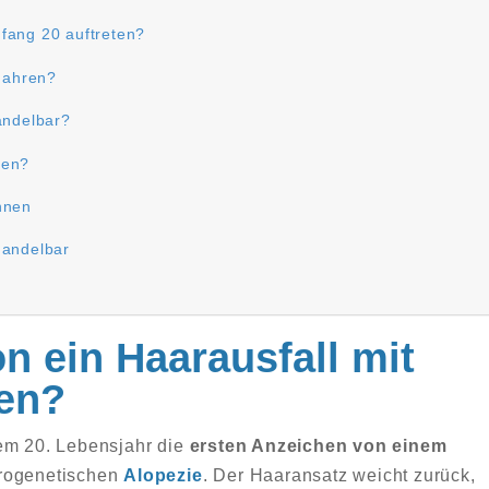
fang 20 auftreten?
 Jahren?
andelbar?
den?
nnen
handelbar
 ein Haarausfall mit
ten?
dem 20. Lebensjahr die
ersten Anzeichen von einem
drogenetischen
Alopezie
. Der Haaransatz weicht zurück,