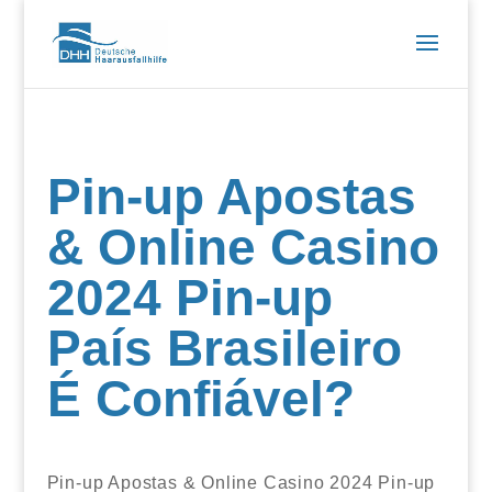
Pin-up Apostas
& Online Casino
2024 Pin-up
País Brasileiro
É Confiável?
Pin-up Apostas & Online Casino 2024 Pin-up