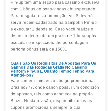
Pin-up tem uma seção para cassino exclusiva
com 1 bônus de boas-vindas ght esperando.
Para resgatar esta promoção, você deverá
servir recém-cadastrado na trampolín Pin-up
e executar 1 depósito. Caso você realize o
depósito dentro de um prazo de 1 hora após
executar o inspección, the porcentagem
perform bônus será de 150%.
Quais São Os Requisitos De Apostas Para Os
Ganhos Das Rodadas Grátis No Cassino
Perform Pin-up E Quanto Tempo Tenho Para
Atendê-los?
Vale conferir também o código promocional
Brazino777, onde canon possui um condición
de apostas, tais como acontece no próprio
Blaze. Nesta revisão, disponibilizamos os
cupons promocionais sempre la cual