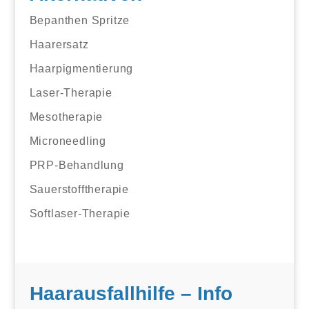
Bepanthen Spritze
Haarersatz
Haarpigmentierung
Laser-Therapie
Mesotherapie
Microneedling
PRP-Behandlung
Sauerstofftherapie
Softlaser-Therapie
Haarausfallhilfe – Info