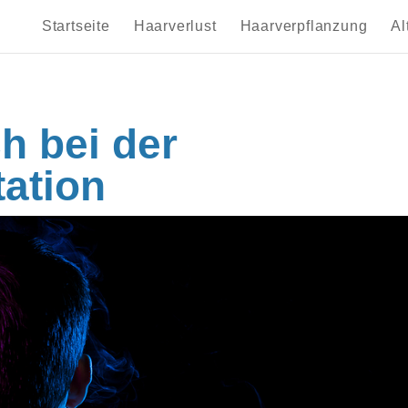
Startseite
Haarverlust
Haarverpflanzung
Al
h bei der
tation