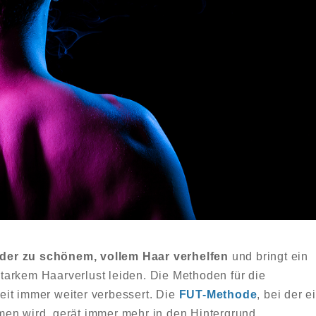
der zu schönem, vollem Haar verhelfen
und bringt ein
starkem Haarverlust leiden. Die Methoden für die
it immer weiter verbessert. Die
FUT-Methode
, bei der e
en wird, gerät immer mehr in den Hintergrund.