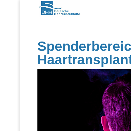
Spenderbereic
Haartransplan