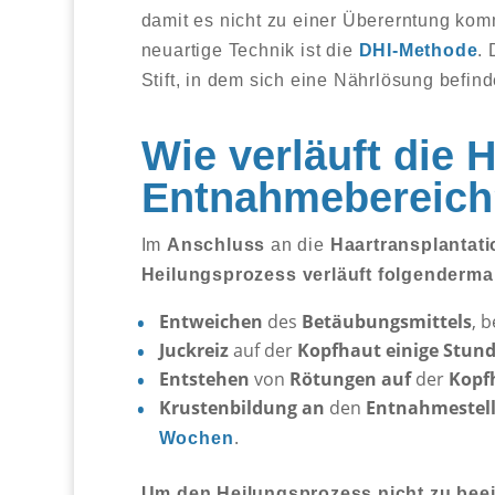
damit es nicht zu einer Übererntung kom
neuartige Technik ist die
DHI-Methode
. 
Stift, in dem sich eine Nährlösung befind
Wie verläuft die 
Entnahmebereich
Im
Anschluss
an die
Haartransplantati
Heilungsprozess
verläuft folgenderm
Entweichen
des
Betäubungsmittels
, 
Juckreiz
auf der
Kopfhaut
einige Stun
Entstehen
von
Rötungen
auf
der
Kopf
Krustenbildung
an
den
Entnahmestel
.
Wochen
Um den Heilungsprozess nicht zu beei