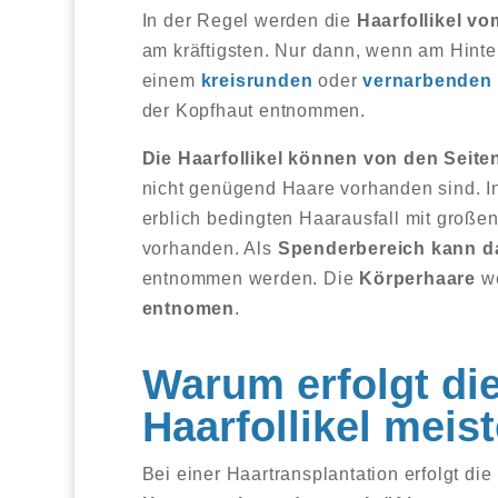
In der Regel werden die
Haarfollikel v
am kräftigsten. Nur dann, wenn am Hint
einem
kreisrunden
oder
vernarbenden 
der Kopfhaut entnommen.
Die Haarfollikel können von den Sei
nicht genügend Haare vorhanden sind. 
erblich bedingten Haarausfall mit große
vorhanden. Als
Spenderbereich kann d
entnommen werden. Die
Körperhaare
we
entnomen
.
Warum erfolgt di
Haarfollikel meis
Bei einer Haartransplantation erfolgt di