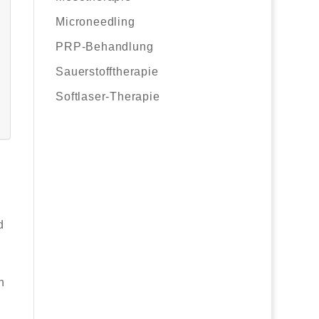
Microneedling
PRP-Behandlung
Sauerstofftherapie
Softlaser-Therapie
d
d
n