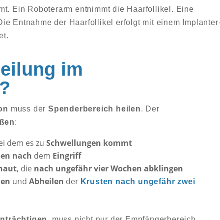
mt. Ein Roboterarm entnimmt die Haarfollikel. Eine
Die Entnahme der Haarfollikel erfolgt mit einem Implanter
et.
Heilung im
?
on
muss der
Spenderbereich heilen
. Der
aßen
:
bei dem es zu
Schwellungen kommt
den
nach
dem
Eingriff
haut
, die
nach ungefähr vier Wochen abklingen
len
und
Abheilen
der
Krusten nach ungefähr zwei
nträchtigen
, muss nicht nur der Empfängerbereich,