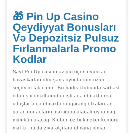
🎁 Pin Up Casino
Qeydiyyat Bonusları
Və Depozitsiz Pulsuz
Fırlanmalarla Promo
Kodlar
Sayt Pin Up casino az pul üçün oyuncaq
həvəskarları ötrü şans oyunlarının uzun
seçimini təklif edir. Bu hədis klubunda sərbəst
ödəniş xidmətlərindən istifadə etməklə real
uduşlar əldə etməklə rəngarəng ölkələrdən
gələn qonaqların marağına əlaqəli oynamaq
mümkün olacaq. Klubun öz bukmeker kontoru
mal ki, bu da ziyarətçilərə idmana idman