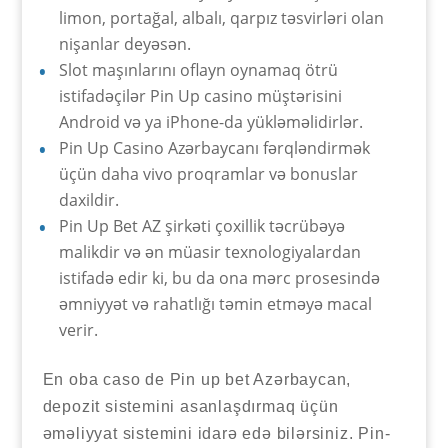
limon, portağal, albalı, qarpız təsvirləri olan
nişanlar deyəsən.
Slot maşınlarını oflayn oynamaq ötrü
istifadəçilər Pin Up casino müştərisini
Android və ya iPhone-da yükləməlidirlər.
Pin Up Casino Azərbaycanı fərqləndirmək
üçün daha vivo proqramlar və bonuslar
daxildir.
Pin Up Bet AZ şirkəti çoxillik təcrübəyə
malikdir və ən müasir texnologiyalardan
istifadə edir ki, bu da ona mərc prosesində
əmniyyət və rahatlığı təmin etməyə macal
verir.
En oba caso de Pin up bet Azərbaycan,
depozit sistemini asanlaşdırmaq üçün
əməliyyat sistemini idarə edə bilərsiniz. Pin-