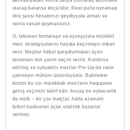
aktivasiyadan sonra bərpa olunaraq avtomatik
olaraq balansa köçürülür. Real pulla oynamaq
ötrü şəxsi hesabınızı qeydiyyata almalı və
sonra vəsait qoymalısınız.
O, təbiətən formalaşır və oyunçulara müxtəlif
mərc strategiyalarını həyata keçirməyə imkan
verir. Məşhur futbol qarşıdurmaları üçün
təxminən min yarım seçim verilir. Kombinə
edilmiş və subyektiv mərclər Pin-Up-də rəsm
çəkməyin mühüm üstünlüyüdür. Bukmeker
kontor bu cür mürəkkəb mərclərin həqiqətən
geniş seçimini təklif edir. Ancaq bir eybəcərlik
da mülk – bir çox matçlar, hətta əzəmətli
futbol hadisələri üçün statistik bazarlar
verilmir.