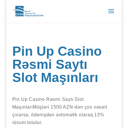
Pin Up Casino
Rəsmi Saytı
Slot Maşınları
Pin Up Casino Rəsmi Saytı Slot
Maşınları
Müştəri 1500 AZN-dən çox vəsait
çıxarsa, ödənişdən avtomatik olaraq 13%
rüsum tutulur.