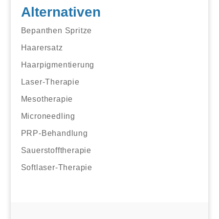
Alternativen
Bepanthen Spritze
Haarersatz
Haarpigmentierung
Laser-Therapie
Mesotherapie
Microneedling
PRP-Behandlung
Sauerstofftherapie
Softlaser-Therapie