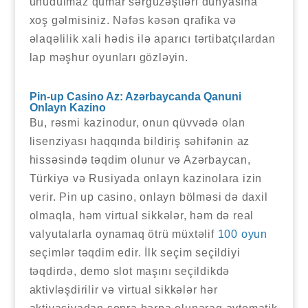
unudulmaz qumar sərgüzəştləri dünyasına
xoş gəlmisiniz. Nəfəs kəsən qrafika və
əlaqəlilik xali hədis ilə aparıcı tərtibatçılardan
lap məşhur oyunları gözləyin.
Pin-up Casino Az: Azərbaycanda Qanuni
Onlayn Kazino
Bu, rəsmi kazinodur, onun qüvvədə olan
lisenziyası haqqında bildiriş səhifənin az
hissəsində təqdim olunur və Azərbaycan,
Türkiyə və Rusiyada onlayn kazinolara izin
verir. Pin up casino, onlayn bölməsi də daxil
olmaqla, həm virtual sikkələr, həm də real
valyutalarla oynamaq ötrü müxtəlif
100 oyun
seçimlər təqdim edir. İlk seçim seçildiyi
təqdirdə, demo slot maşını seçildikdə
aktivləşdirilir və virtual sikkələr hər