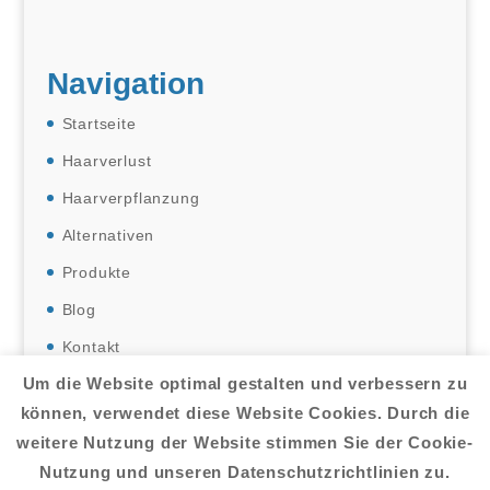
Navigation
Startseite
Haarverlust
Haarverpflanzung
Alternativen
Produkte
Blog
Kontakt
Um die Website optimal gestalten und verbessern zu
können, verwendet diese Website Cookies. Durch die
weitere Nutzung der Website stimmen Sie der Cookie-
Nutzung und unseren Datenschutzrichtlinien zu.