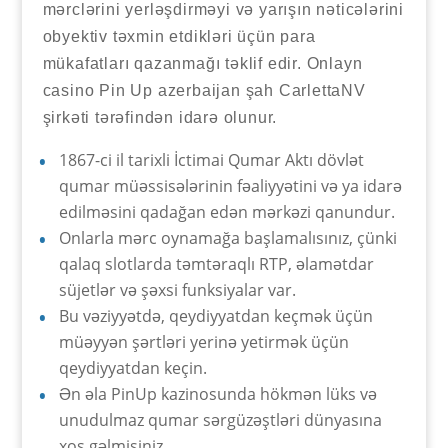
mərclərini yerləşdirməyi və yarışın nəticələrini
obyektiv təxmin etdikləri üçün para
mükafatları qazanmağı təklif edir. Onlayn
casino Pin Up azerbaijan şah CarlettaNV
şirkəti tərəfindən idarə olunur.
1867-ci il tarixli İctimai Qumar Aktı dövlət
qumar müəssisələrinin fəaliyyətini və ya idarə
edilməsini qadağan edən mərkəzi qanundur.
Onlarla mərc oynamağa başlamalısınız, çünki
qalaq slotlarda təmtəraqlı RTP, əlamətdar
süjetlər və şəxsi funksiyalar var.
Bu vəziyyətdə, qeydiyyatdan keçmək üçün
müəyyən şərtləri yerinə yetirmək üçün
qeydiyyatdan keçin.
Ən əla PinUp kazinosunda hökmən lüks və
unudulmaz qumar sərgüzəştləri dünyasına
xoş gəlmisiniz.