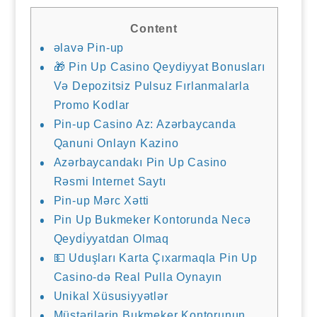
Content
əlavə Pin-up
🎁 Pin Up Casino Qeydiyyat Bonusları
Və Depozitsiz Pulsuz Fırlanmalarla
Promo Kodlar
Pin-up Casino Az: Azərbaycanda
Qanuni Onlayn Kazino
Azərbaycandakı Pin Up Casino
Rəsmi Internet Saytı
Pin-up Mərc Xətti
Pin Up Bukmeker Kontorunda Necə
Qeydi̇yyatdan Olmaq
💵 Uduşları Karta Çıxarmaqla Pin Up
Casino-də Real Pulla Oynayın
Unikal Xüsusiyyətlər
Müştərilərin Bukmeker Kontorunun