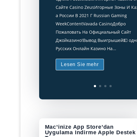
Сайте Casino ZeusИгорные Зоны И К
а России В 2021 Г Russian Gaming
WeekContentVavada CasinoДобро
Пожаловать На Официальный Сайт
Джойказино!Вывод Выигрышей💵 од
Русских Онлайн Казино На...
Lesen Sie mehr
Mac’inize App Store’dan
Uygulama Indirme Apple Destek