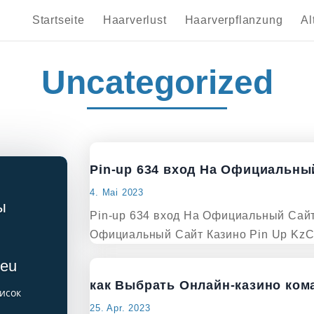
Startseite
Haarverlust
Haarverpflanzung
Al
Uncategorized
Pin-up 634 вход На Официальны
4. Mai 2023
ы
Pin-up 634 вход На Официальный Сайт
Официальный Сайт Казино Pin Up KzCo
Zeu
как Выбрать Онлайн-казино ком
исок
25. Apr. 2023