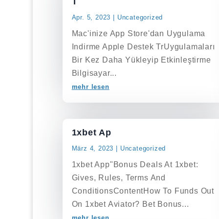
T
Apr. 5, 2023
|
Uncategorized
Mac'inize App Store'dan Uygulama
Indirme Apple Destek TrUygulamaları
Bir Kez Daha Yükleyip Etkinleştirme
Bilgisayar...
mehr lesen
1xbet Ap
März 4, 2023
|
Uncategorized
1xbet App"Bonus Deals At 1xbet:
Gives, Rules, Terms And
ConditionsContentHow To Funds Out
On 1xbet Aviator? Bet Bonus...
mehr lesen