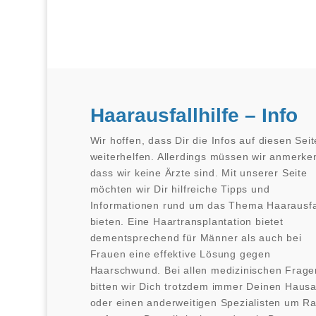
Haarausfallhilfe – Info
Wir hoffen, dass Dir die Infos auf diesen Sei
weiterhelfen. Allerdings müssen wir anmerke
dass wir keine Ärzte sind. Mit unserer Seite
möchten wir Dir hilfreiche Tipps und
Informationen rund um das Thema Haarausfa
bieten. Eine Haartransplantation bietet
dementsprechend für Männer als auch bei
Frauen eine effektive Lösung gegen
Haarschwund. Bei allen medizinischen Frage
bitten wir Dich trotzdem immer Deinen Hausa
oder einen anderweitigen Spezialisten um Ra